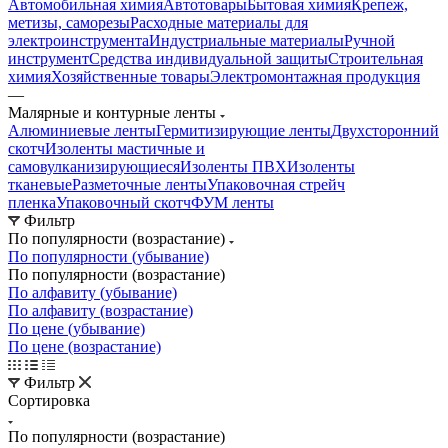
Автомобильная химия
Автотовары
Бытовая химия
Крепеж,
метизы, саморезы
Расходные материалы для
электроинструмента
Индустриальные материалы
Ручной
инструмент
Средства индивидуальной защиты
Строительная
химия
Хозяйственные товары
Электромонтажная продукция
—
Малярные и контурные ленты
Алюминиевые ленты
Гермитизирующие ленты
Двухсторонний
скотч
Изоленты мастичные и
самовулканизирующиеся
Изоленты ПВХ
Изоленты
тканевые
Разметочные ленты
Упаковочная стрейч
пленка
Упаковочный скотч
ФУМ ленты
Фильтр
По популярности (возрастание)
По популярности (убывание)
По популярности (возрастание)
По алфавиту (убывание)
По алфавиту (возрастание)
По цене (убывание)
По цене (возрастание)
Фильтр
Сортировка
По популярности (возрастание)