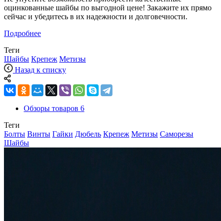
оцинкованные шайбы по выгодной цене! Закажите их прямо
сейчас и убедитесь в их надежности и долговечности.
Подробнее
Теги
Шайбы
Крепеж
Метизы
Назад к списку
Обзоры товаров
6
Теги
Болты
Винты
Гайки
Дюбель
Крепеж
Метизы
Саморезы
Шайбы