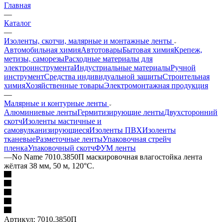
Главная
—
Каталог
—
Изоленты, скотчи, малярные и монтажные ленты
Автомобильная химия
Автотовары
Бытовая химия
Крепеж,
метизы, саморезы
Расходные материалы для
электроинструмента
Индустриальные материалы
Ручной
инструмент
Средства индивидуальной защиты
Строительная
химия
Хозяйственные товары
Электромонтажная продукция
—
Малярные и контурные ленты
Алюминиевые ленты
Гермитизирующие ленты
Двухсторонний
скотч
Изоленты мастичные и
самовулканизирующиеся
Изоленты ПВХ
Изоленты
тканевые
Разметочные ленты
Упаковочная стрейч
пленка
Упаковочный скотч
ФУМ ленты
—
No Name 7010.3850П маскировочная влагостойка лента
жёлтая 38 мм, 50 м, 120°С.
Артикул:
7010.3850П