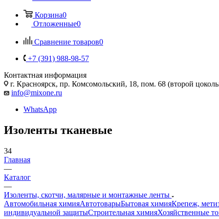
Корзина
0
Отложенные
0
Сравнение товаров
0
+7 (391) 988-98-57
Контактная информация
г. Красноярск, пр. Комсомольский, 18, пом. 68 (второй цокол
info@mixone.ru
WhatsApp
Изоленты тканевые
34
Главная
—
Каталог
—
Изоленты, скотчи, малярные и монтажные ленты
Автомобильная химия
Автотовары
Бытовая химия
Крепеж, мети
индивидуальной защиты
Строительная химия
Хозяйственные т