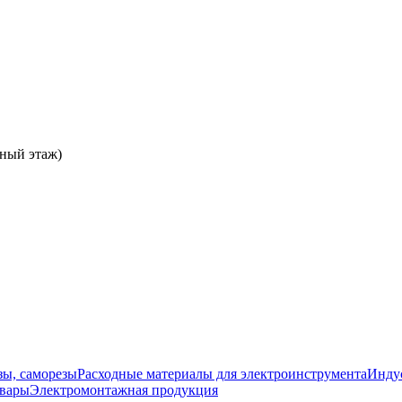
ьный этаж)
зы, саморезы
Расходные материалы для электроинструмента
Инду
овары
Электромонтажная продукция