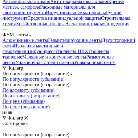
Автомобильная химия
Автотовары
Бытовая химия
Крепеж,
метизы, саморезы
Расходные материалы для
электроинструмента
Индустриальные материалы
Ручной
инструмент
Средства индивидуальной защиты
Строительная
химия
Хозяйственные товары
Электромонтажная продукция
—
ФУМ ленты
Алюминиевые ленты
Гермитизирующие ленты
Двухсторонний
скотч
Изоленты мастичные и
самовулканизирующиеся
Изоленты ПВХ
Изоленты
тканевые
Малярные и контурные ленты
Разметочные
ленты
Упаковочная стрейч пленка
Упаковочный скотч
Фильтр
По популярности (возрастание)
По популярности (убывание)
По популярности (возрастание)
По алфавиту (убывание)
По алфавиту (возрастание)
По цене (убывание)
По цене (возрастание)
Фильтр
Сортировка
По популярности (возрастание)