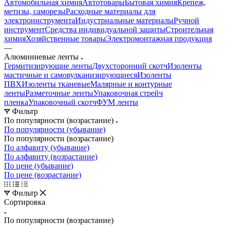
Автомобильная химия
Автотовары
Бытовая химия
Крепеж,
метизы, саморезы
Расходные материалы для
электроинструмента
Индустриальные материалы
Ручной
инструмент
Средства индивидуальной защиты
Строительная
химия
Хозяйственные товары
Электромонтажная продукция
—
Алюминиевые ленты
Гермитизирующие ленты
Двухсторонний скотч
Изоленты
мастичные и самовулканизирующиеся
Изоленты
ПВХ
Изоленты тканевые
Малярные и контурные
ленты
Разметочные ленты
Упаковочная стрейч
пленка
Упаковочный скотч
ФУМ ленты
Фильтр
По популярности (возрастание)
По популярности (убывание)
По популярности (возрастание)
По алфавиту (убывание)
По алфавиту (возрастание)
По цене (убывание)
По цене (возрастание)
Фильтр
Сортировка
По популярности (возрастание)