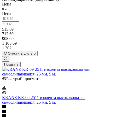
Цена
Цена
515.69
712.69
908.69
1 105.69
1 302
Очистить фильтр
Показать
Быстрый просмотр
KRANZ KR-09-2511 изолента высоковольтная
самослипающаяся, 25 мм, 5 м.