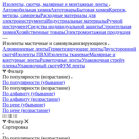
Изоленты, скотчи, малярные и монтажные ленты
Автомобильная химия
Автотовары
Бытовая химия
Крепеж,
метизы, саморезы
Расходные материалы для
электроинструмента
Индустриальные материалы
Ручной
инструмент
Средства индивидуальной защиты
Строительная
химия
Хозяйственные товары
Электромонтажная продукция
—
Изоленты мастичные и самовулканизирующиеся
Алюминиевые ленты
Гермитизирующие ленты
Двухсторонний
скотч
Изоленты ПВХ
Изоленты тканевые
Малярные и
контурные ленты
Разметочные ленты
Упаковочная стрейч
пленка
Упаковочный скотч
ФУМ ленты
Фильтр
По популярности (возрастание)
По популярности (убывание)
По популярности (возрастание)
По алфавиту (убывание)
По алфавиту (возрастание)
По цене (убывание)
По цене (возрастание)
Фильтр
Сортировка
По популярности (возрастание)