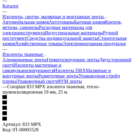
—
Каталог
—
Изоленты, скотчи, малярные и монтажные ленты
Автомобильная химия
Автотовары
Бытовая химия
Крепеж,
метизы, саморезы
Расходные материалы для
электроинструмента
Индустриальные материалы
Ручной
инструмент
Средства индивидуальной защиты
Строительная
химия
Хозяйственные товары
Электромонтажная продукция
—
Изоленты тканевые
Алюминиевые ленты
Гермитизирующие ленты
Двухсторонний
скотч
Изоленты мастичные и
самовулканизирующиеся
Изоленты ПВХ
Малярные и
контурные ленты
Разметочные ленты
Упаковочная стрейч
пленка
Упаковочный скотч
ФУМ ленты
—
Coroplast 833 MPX изолента тканевая, тепло-
шумоизоляционная 19 мм, 25 м.
Артикул:
833 MPX
Код:
0Т-00005528