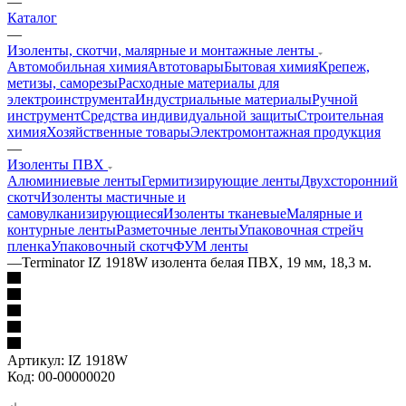
—
Каталог
—
Изоленты, скотчи, малярные и монтажные ленты
Автомобильная химия
Автотовары
Бытовая химия
Крепеж,
метизы, саморезы
Расходные материалы для
электроинструмента
Индустриальные материалы
Ручной
инструмент
Средства индивидуальной защиты
Строительная
химия
Хозяйственные товары
Электромонтажная продукция
—
Изоленты ПВХ
Алюминиевые ленты
Гермитизирующие ленты
Двухсторонний
скотч
Изоленты мастичные и
самовулканизирующиеся
Изоленты тканевые
Малярные и
контурные ленты
Разметочные ленты
Упаковочная стрейч
пленка
Упаковочный скотч
ФУМ ленты
—
Terminator IZ 1918W изолента белая ПВХ, 19 мм, 18,3 м.
Артикул:
IZ 1918W
Код:
00-00000020