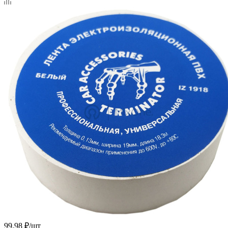
99.98
₽
/шт