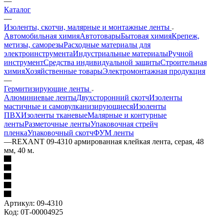
—
Каталог
—
Изоленты, скотчи, малярные и монтажные ленты
Автомобильная химия
Автотовары
Бытовая химия
Крепеж,
метизы, саморезы
Расходные материалы для
электроинструмента
Индустриальные материалы
Ручной
инструмент
Средства индивидуальной защиты
Строительная
химия
Хозяйственные товары
Электромонтажная продукция
—
Гермитизирующие ленты
Алюминиевые ленты
Двухсторонний скотч
Изоленты
мастичные и самовулканизирующиеся
Изоленты
ПВХ
Изоленты тканевые
Малярные и контурные
ленты
Разметочные ленты
Упаковочная стрейч
пленка
Упаковочный скотч
ФУМ ленты
—
REXANT 09-4310 армированная клейкая лента, серая, 48
мм, 40 м.
Артикул:
09-4310
Код:
0Т-00004925