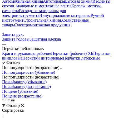
Автомобильная химия
Автотовары
Бытовая химия
Изоленты,
скотчи, малярные и монтажные ленты
Крепеж, метизы,
саморезы
Расходные материалы для
электроинструмента
Индустриальные материалы
Ручной
инструмент
Строительная химия
Хозяйственные
товары
Электромонтажная продукция
—
Защита рук
Защита головы
Защитная одежда
—
Перчатки нейлоновые
Краги и рукавицы рабочие
Перчатки (рабочие) ХБ
Перчатки
виниловые
Перчатки нитриловые
Перчатки латексные
Фильтр
По популярности (возрастание)
По популярности (убывание)
По популярности (возрастание)
По алфавиту (убывание)
По алфавиту (возрастание)
По цене (убывание)
По цене (возрастание)
Фильтр
Сортировка