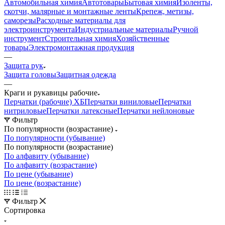
Автомобильная химия
Автотовары
Бытовая химия
Изоленты,
скотчи, малярные и монтажные ленты
Крепеж, метизы,
саморезы
Расходные материалы для
электроинструмента
Индустриальные материалы
Ручной
инструмент
Строительная химия
Хозяйственные
товары
Электромонтажная продукция
—
Защита рук
Защита головы
Защитная одежда
—
Краги и рукавицы рабочие
Перчатки (рабочие) ХБ
Перчатки виниловые
Перчатки
нитриловые
Перчатки латексные
Перчатки нейлоновые
Фильтр
По популярности (возрастание)
По популярности (убывание)
По популярности (возрастание)
По алфавиту (убывание)
По алфавиту (возрастание)
По цене (убывание)
По цене (возрастание)
Фильтр
Сортировка