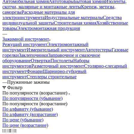
Автомобильная химия
Автотовары
Бытовая химия
Изоленты,
скотчи, малярные и монтажные ленты
Крепеж, метизы,
саморезы
Расходные материалы для
электроинструмента
Индустриальные материалы
Средства
индивидуальной защиты
Строительная химия
Хозяйственные
товары
Электромонтажная продукция
—
Зажимной инструмент
Режущий инструмент
Электромонтажный
инструмент
Измерительный инструмент
Автотестеры
Газовые
горелки
Заклепочники
Заправочное и смазочное
оборудование
Отвертки
Пистолеты
Наборы
инструментов
Разметочный инструмент
Столярно-слесарный
инструмент
Фонари
Шарнирно-губцевый
инструмент
Степлеры строительные
—
Пружинные зажимы
Фильтр
По популярности (возрастание)
По популярности (убывание)
По популярности (возрастание)
По алфавиту (убывание)
По алфавиту (возрастание)
По цене (убывание)
По цене (возрастание)