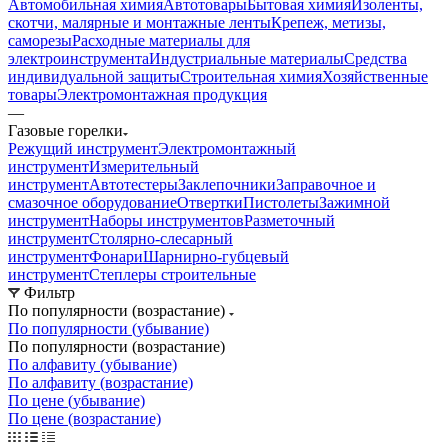
Автомобильная химия
Автотовары
Бытовая химия
Изоленты,
скотчи, малярные и монтажные ленты
Крепеж, метизы,
саморезы
Расходные материалы для
электроинструмента
Индустриальные материалы
Средства
индивидуальной защиты
Строительная химия
Хозяйственные
товары
Электромонтажная продукция
—
Газовые горелки
Режущий инструмент
Электромонтажный
инструмент
Измерительный
инструмент
Автотестеры
Заклепочники
Заправочное и
смазочное оборудование
Отвертки
Пистолеты
Зажимной
инструмент
Наборы инструментов
Разметочный
инструмент
Столярно-слесарный
инструмент
Фонари
Шарнирно-губцевый
инструмент
Степлеры строительные
Фильтр
По популярности (возрастание)
По популярности (убывание)
По популярности (возрастание)
По алфавиту (убывание)
По алфавиту (возрастание)
По цене (убывание)
По цене (возрастание)