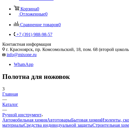
Корзина
0
Отложенные
0
Сравнение товаров
0
+7 (391) 988-98-57
Контактная информация
г. Красноярск, пр. Комсомольский, 18, пом. 68 (второй цокол
info@mixone.ru
WhatsApp
Полотна для ножовок
3
Главная
—
Каталог
—
Ручной инструмент
Автомобильная химия
Автотовары
Бытовая химия
Изоленты, ск
материалы
Средства индивидуальной защиты
Строительная хим