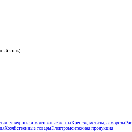
ьный этаж)
отчи, малярные и монтажные ленты
Крепеж, метизы, саморезы
Ра
ия
Хозяйственные товары
Электромонтажная продукция