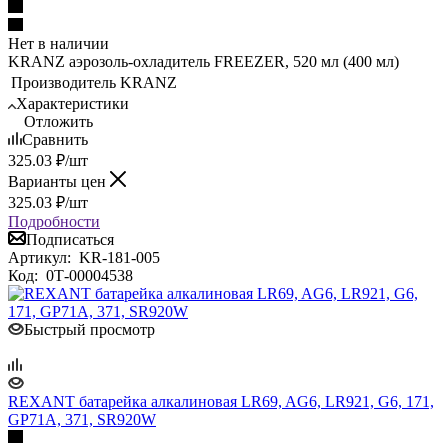
Нет в наличии
KRANZ аэрозоль-охладитель FREEZER, 520 мл (400 мл)
Производитель
KRANZ
Характеристики
Отложить
Сравнить
325.03
₽
/шт
Варианты цен
325.03
₽
/шт
Подробности
Подписаться
Артикул:
KR-181-005
Код:
0Т-00004538
Быстрый просмотр
REXANT батарейка алкалиновая LR69, AG6, LR921, G6, 171,
GP71A, 371, SR920W