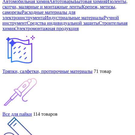
Автомобильная химия
Автотовары
Бытовая химия
Изоленты,
скотчи, малярные и монтажные ленты
Крепеж, метизы,
саморезы
Расходные материалы для
электроинструмента
Индустриальные материалы
Ручной
инструмент
Средства индивидуальной защиты
Строительная
химия
Электромонтажная продукция
Тряпки, салфетки, протирочные материалы
71 товар
Все для пайки
114 товаров