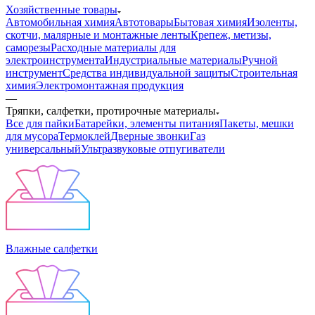
Хозяйственные товары
Автомобильная химия
Автотовары
Бытовая химия
Изоленты,
скотчи, малярные и монтажные ленты
Крепеж, метизы,
саморезы
Расходные материалы для
электроинструмента
Индустриальные материалы
Ручной
инструмент
Средства индивидуальной защиты
Строительная
химия
Электромонтажная продукция
—
Тряпки, салфетки, протирочные материалы
Все для пайки
Батарейки, элементы питания
Пакеты, мешки
для мусора
Термоклей
Дверные звонки
Газ
универсальный
Ультразвуковые отпугиватели
Влажные салфетки