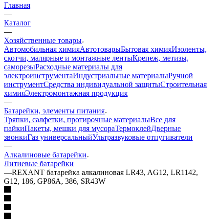
Главная
—
Каталог
—
Хозяйственные товары
Автомобильная химия
Автотовары
Бытовая химия
Изоленты,
скотчи, малярные и монтажные ленты
Крепеж, метизы,
саморезы
Расходные материалы для
электроинструмента
Индустриальные материалы
Ручной
инструмент
Средства индивидуальной защиты
Строительная
химия
Электромонтажная продукция
—
Батарейки, элементы питания
Тряпки, салфетки, протирочные материалы
Все для
пайки
Пакеты, мешки для мусора
Термоклей
Дверные
звонки
Газ универсальный
Ультразвуковые отпугиватели
—
Алкалиновые батарейки
Литиевые батарейки
—
REXANT батарейка алкалиновая LR43, AG12, LR1142,
G12, 186, GP86A, 386, SR43W