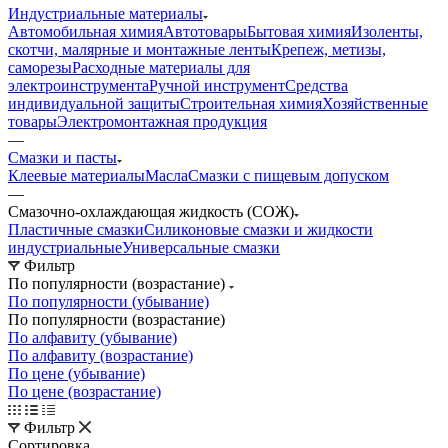
Индустриальные материалы
Автомобильная химия
Автотовары
Бытовая химия
Изоленты,
скотчи, малярные и монтажные ленты
Крепеж, метизы,
саморезы
Расходные материалы для
электроинструмента
Ручной инструмент
Средства
индивидуальной защиты
Строительная химия
Хозяйственные
товары
Электромонтажная продукция
—
Смазки и пасты
Клеевые материалы
Масла
Смазки с пищевым допуском
—
Смазочно-охлаждающая жидкость (СОЖ)
Пластичные смазки
Силиконовые смазки и жидкости
индустриальные
Универсальные смазки
Фильтр
По популярности (возрастание)
По популярности (убывание)
По популярности (возрастание)
По алфавиту (убывание)
По алфавиту (возрастание)
По цене (убывание)
По цене (возрастание)
Фильтр
Сортировка