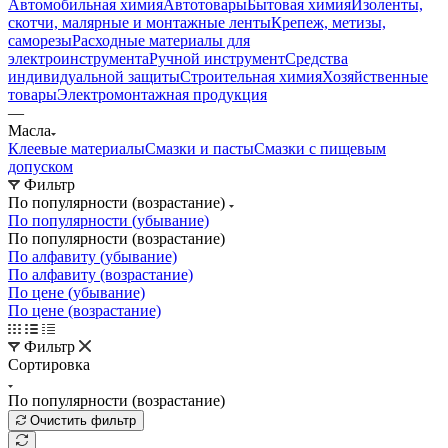
Автомобильная химия
Автотовары
Бытовая химия
Изоленты,
скотчи, малярные и монтажные ленты
Крепеж, метизы,
саморезы
Расходные материалы для
электроинструмента
Ручной инструмент
Средства
индивидуальной защиты
Строительная химия
Хозяйственные
товары
Электромонтажная продукция
—
Масла
Клеевые материалы
Смазки и пасты
Смазки с пищевым
допуском
Фильтр
По популярности (возрастание)
По популярности (убывание)
По популярности (возрастание)
По алфавиту (убывание)
По алфавиту (возрастание)
По цене (убывание)
По цене (возрастание)
Фильтр
Сортировка
По популярности (возрастание)
Очистить фильтр