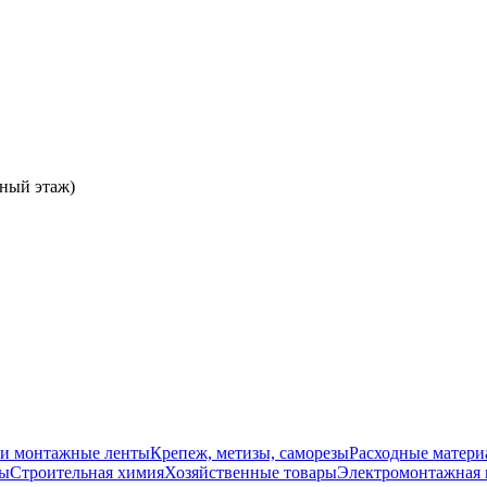
ьный этаж)
 и монтажные ленты
Крепеж, метизы, саморезы
Расходные матери
ты
Строительная химия
Хозяйственные товары
Электромонтажная 