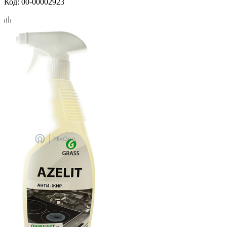
Код:
00-00002923