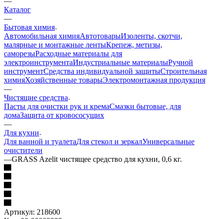
—
Каталог
—
Бытовая химия
Автомобильная химия
Автотовары
Изоленты, скотчи,
малярные и монтажные ленты
Крепеж, метизы,
саморезы
Расходные материалы для
электроинструмента
Индустриальные материалы
Ручной
инструмент
Средства индивидуальной защиты
Строительная
химия
Хозяйственные товары
Электромонтажная продукция
—
Чистящие средства
Пасты для очистки рук и крема
Смазки бытовые, для
дома
Защита от кровососущих
—
Для кухни
Для ванной и туалета
Для стекол и зеркал
Универсальные
очистители
—
GRASS Azelit чистящее средство для кухни, 0,6 кг.
Артикул:
218600