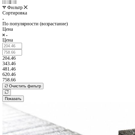
Фильтр
Сортировка
По популярности (возрастание)
Цена
Цена
204.46
343.46
481.46
620.46
758.66
Очистить фильтр
Показать