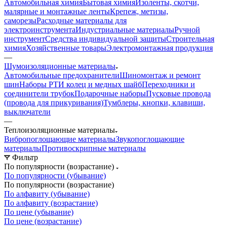
Автомобильная химия
Бытовая химия
Изоленты, скотчи,
малярные и монтажные ленты
Крепеж, метизы,
саморезы
Расходные материалы для
электроинструмента
Индустриальные материалы
Ручной
инструмент
Средства индивидуальной защиты
Строительная
химия
Хозяйственные товары
Электромонтажная продукция
—
Шумоизоляционные материалы
Автомобильные предохранители
Шиномонтаж и ремонт
шин
Наборы РТИ колец и медных шайб
Переходники и
соединители трубок
Подарочные наборы
Пусковые провода
(провода для прикуривания)
Тумблеры, кнопки, клавиши,
выключатели
—
Теплоизоляционные материалы
Вибропоглощающие материалы
Звукопоглощающие
материалы
Противоскрипные материалы
Фильтр
По популярности (возрастание)
По популярности (убывание)
По популярности (возрастание)
По алфавиту (убывание)
По алфавиту (возрастание)
По цене (убывание)
По цене (возрастание)