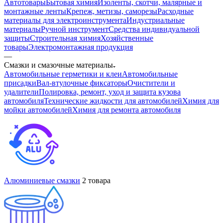
Автотовары
Бытовая химия
Изоленты, скотчи, малярные и
монтажные ленты
Крепеж, метизы, саморезы
Расходные
материалы для электроинструмента
Индустриальные
материалы
Ручной инструмент
Средства индивидуальной
защиты
Строительная химия
Хозяйственные
товары
Электромонтажная продукция
—
Смазки и смазочные материалы
Автомобильные герметики и клеи
Автомобильные
присадки
Вал-втулочные фиксаторы
Очистители и
удалители
Полировка, ремонт, уход и защита кузова
автомобиля
Технические жидкости для автомобилей
Химия для
мойки автомобилей
Химия для ремонта автомобиля
Алюминиевые смазки
2 товара