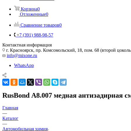
Корзина
0
Отложенные
0
Сравнение товаров
0
+7 (391) 988-98-57
Контактная информация
г. Красноярск, пр. Комсомольский, 18, пом. 68 (второй цокол
info@mixone.ru
WhatsApp
RusBond А8.007 медная антизадирная см
Главная
—
Каталог
—
Автомобильная химия