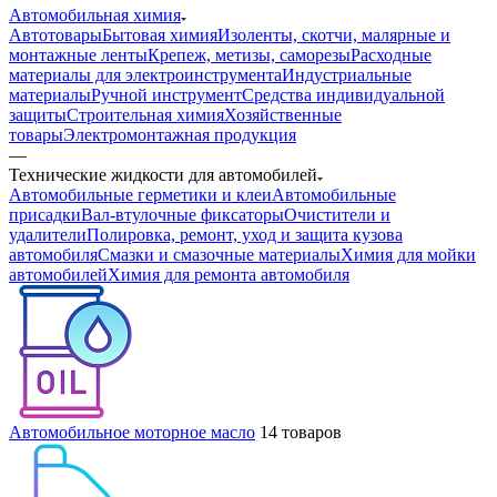
Автомобильная химия
Автотовары
Бытовая химия
Изоленты, скотчи, малярные и
монтажные ленты
Крепеж, метизы, саморезы
Расходные
материалы для электроинструмента
Индустриальные
материалы
Ручной инструмент
Средства индивидуальной
защиты
Строительная химия
Хозяйственные
товары
Электромонтажная продукция
—
Технические жидкости для автомобилей
Автомобильные герметики и клеи
Автомобильные
присадки
Вал-втулочные фиксаторы
Очистители и
удалители
Полировка, ремонт, уход и защита кузова
автомобиля
Смазки и смазочные материалы
Химия для мойки
автомобилей
Химия для ремонта автомобиля
Автомобильное моторное масло
14 товаров