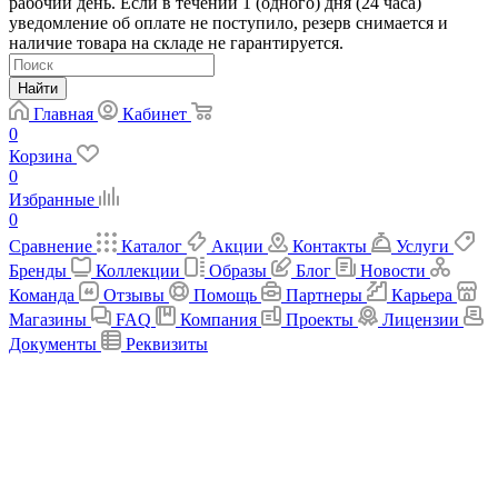
рабочий день. Если в течении 1 (одного) дня (24 часа)
уведомление об оплате не поступило, резерв снимается и
наличие товара на складе не гарантируется.
Найти
Главная
Кабинет
0
Корзина
0
Избранные
0
Сравнение
Каталог
Акции
Контакты
Услуги
Бренды
Коллекции
Образы
Блог
Новости
Команда
Отзывы
Помощь
Партнеры
Карьера
Магазины
FAQ
Компания
Проекты
Лицензии
Документы
Реквизиты