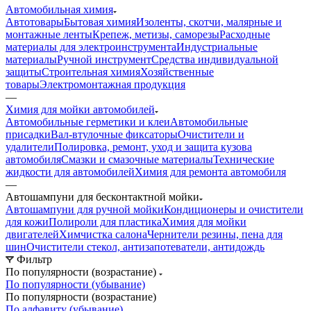
Автомобильная химия
Автотовары
Бытовая химия
Изоленты, скотчи, малярные и
монтажные ленты
Крепеж, метизы, саморезы
Расходные
материалы для электроинструмента
Индустриальные
материалы
Ручной инструмент
Средства индивидуальной
защиты
Строительная химия
Хозяйственные
товары
Электромонтажная продукция
—
Химия для мойки автомобилей
Автомобильные герметики и клеи
Автомобильные
присадки
Вал-втулочные фиксаторы
Очистители и
удалители
Полировка, ремонт, уход и защита кузова
автомобиля
Смазки и смазочные материалы
Технические
жидкости для автомобилей
Химия для ремонта автомобиля
—
Автошампуни для бесконтактной мойки
Автошампуни для ручной мойки
Кондиционеры и очистители
для кожи
Полироли для пластика
Химия для мойки
двигателей
Химчистка салона
Чернители резины, пена для
шин
Очистители стекол, антизапотеватели, антидождь
Фильтр
По популярности (возрастание)
По популярности (убывание)
По популярности (возрастание)
По алфавиту (убывание)