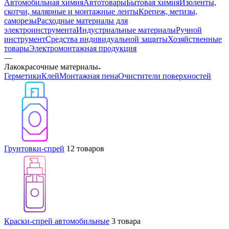
Автомобильная химия
Автотовары
Бытовая химия
Изоленты,
скотчи, малярные и монтажные ленты
Крепеж, метизы,
саморезы
Расходные материалы для
электроинструмента
Индустриальные материалы
Ручной
инструмент
Средства индивидуальной защиты
Хозяйственные
товары
Электромонтажная продукция
—
Лакокрасочные материалы
Герметики
Клей
Монтажная пена
Очистители поверхностей
Грунтовки-спрей
12 товаров
Краски-спрей автомобильные
3 товара