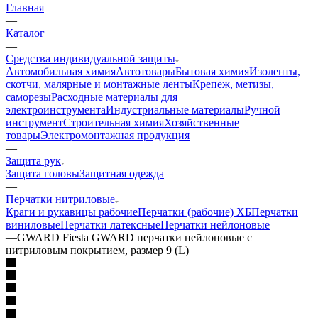
Главная
—
Каталог
—
Средства индивидуальной защиты
Автомобильная химия
Автотовары
Бытовая химия
Изоленты,
скотчи, малярные и монтажные ленты
Крепеж, метизы,
саморезы
Расходные материалы для
электроинструмента
Индустриальные материалы
Ручной
инструмент
Строительная химия
Хозяйственные
товары
Электромонтажная продукция
—
Защита рук
Защита головы
Защитная одежда
—
Перчатки нитриловые
Краги и рукавицы рабочие
Перчатки (рабочие) ХБ
Перчатки
виниловые
Перчатки латексные
Перчатки нейлоновые
—
GWARD Fiesta GWARD перчатки нейлоновые с
нитриловым покрытием, размер 9 (L)