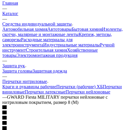
Главная
—
Каталог
—
Средства индивидуальной защиты
Автомобильная химия
Автотовары
Бытовая химия
Изоленты,
скотчи, малярные и монтажные ленты
Крепеж, метизы,
саморезы
Расходные материалы для
электроинструмента
Индустриальные материалы
Ручной
инструмент
Строительная химия
Хозяйственные
товары
Электромонтажная продукция
—
Защита рук
Защита головы
Защитная одежда
—
Перчатки нитриловые
Краги и рукавицы рабочие
Перчатки (рабочие) ХБ
Перчатки
виниловые
Перчатки латексные
Перчатки нейлоновые
—
GWARD Fiesta MILITARY перчатки нейлоновые с
нитриловым покрытием, размер 8 (M)