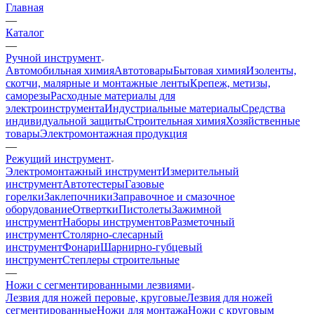
Главная
—
Каталог
—
Ручной инструмент
Автомобильная химия
Автотовары
Бытовая химия
Изоленты,
скотчи, малярные и монтажные ленты
Крепеж, метизы,
саморезы
Расходные материалы для
электроинструмента
Индустриальные материалы
Средства
индивидуальной защиты
Строительная химия
Хозяйственные
товары
Электромонтажная продукция
—
Режущий инструмент
Электромонтажный инструмент
Измерительный
инструмент
Автотестеры
Газовые
горелки
Заклепочники
Заправочное и смазочное
оборудование
Отвертки
Пистолеты
Зажимной
инструмент
Наборы инструментов
Разметочный
инструмент
Столярно-слесарный
инструмент
Фонари
Шарнирно-губцевый
инструмент
Степлеры строительные
—
Ножи с сегментированными лезвиями
Лезвия для ножей перовые, круговые
Лезвия для ножей
сегментированные
Ножи для монтажа
Ножи с круговым