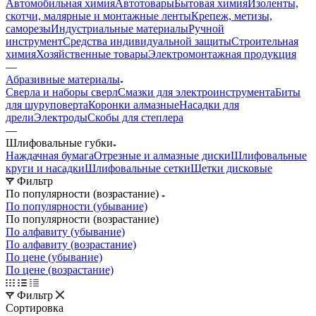
Автомобильная химия
Автотовары
Бытовая химия
Изоленты,
скотчи, малярные и монтажные ленты
Крепеж, метизы,
саморезы
Индустриальные материалы
Ручной
инструмент
Средства индивидуальной защиты
Строительная
химия
Хозяйственные товары
Электромонтажная продукция
—
Абразивные материалы
Сверла и наборы сверл
Смазки для электроинструмента
Биты
для шуруповерта
Коронки алмазные
Насадки для
дрели
Электроды
Скобы для степлера
—
Шлифовальные губки
Наждачная бумага
Отрезные и алмазные диски
Шлифовальные
круги и насадки
Шлифовальные сетки
Щетки дисковые
Фильтр
По популярности (возрастание)
По популярности (убывание)
По популярности (возрастание)
По алфавиту (убывание)
По алфавиту (возрастание)
По цене (убывание)
По цене (возрастание)
Фильтр
Сортировка