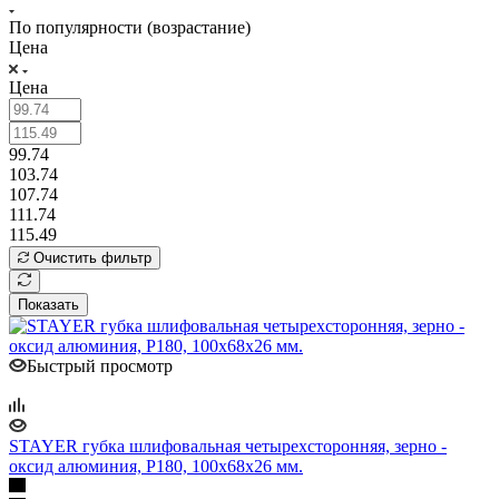
По популярности (возрастание)
Цена
Цена
99.74
103.74
107.74
111.74
115.49
Очистить фильтр
Показать
Быстрый просмотр
STAYER губка шлифовальная четырехсторонняя, зерно -
оксид алюминия, Р180, 100x68x26 мм.