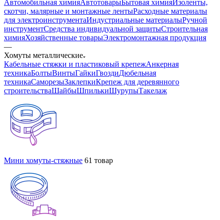
Автомобильная химия
Автотовары
Бытовая химия
Изоленты,
скотчи, малярные и монтажные ленты
Расходные материалы
для электроинструмента
Индустриальные материалы
Ручной
инструмент
Средства индивидуальной защиты
Строительная
химия
Хозяйственные товары
Электромонтажная продукция
—
Хомуты металлические
Кабельные стяжки и пластиковый крепеж
Анкерная
техника
Болты
Винты
Гайки
Гвозди
Дюбельная
техника
Саморезы
Заклепки
Крепеж для деревянного
строительства
Шайбы
Шпильки
Шурупы
Такелаж
Мини хомуты-стяжные
61 товар