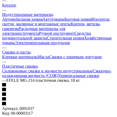
—
Каталог
—
Индустриальные материалы
Автомобильная химия
Автотовары
Бытовая химия
Изоленты,
скотчи, малярные и монтажные ленты
Крепеж, метизы,
саморезы
Расходные материалы для
электроинструмента
Ручной инструмент
Средства
индивидуальной защиты
Строительная химия
Хозяйственные
товары
Электромонтажная продукция
—
Смазки и пасты
Клеевые материалы
Масла
Смазки с пищевым допуском
—
Пластичные смазки
Силиконовые смазки и жидкости индустриальные
Смазочно-
охлаждающая жидкость (СОЖ)
Универсальные смазки
—
EFELE MG-214 пластичная смазка, 18 кг.
Артикул:
0091037
Код:
00-00003117