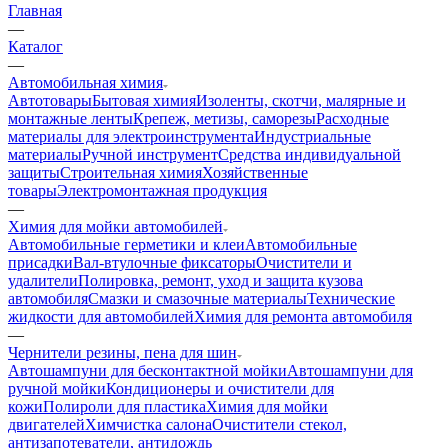
Главная
—
Каталог
—
Автомобильная химия
Автотовары
Бытовая химия
Изоленты, скотчи, малярные и
монтажные ленты
Крепеж, метизы, саморезы
Расходные
материалы для электроинструмента
Индустриальные
материалы
Ручной инструмент
Средства индивидуальной
защиты
Строительная химия
Хозяйственные
товары
Электромонтажная продукция
—
Химия для мойки автомобилей
Автомобильные герметики и клеи
Автомобильные
присадки
Вал-втулочные фиксаторы
Очистители и
удалители
Полировка, ремонт, уход и защита кузова
автомобиля
Смазки и смазочные материалы
Технические
жидкости для автомобилей
Химия для ремонта автомобиля
—
Чернители резины, пена для шин
Автошампуни для бесконтактной мойки
Автошампуни для
ручной мойки
Кондиционеры и очистители для
кожи
Полироли для пластика
Химия для мойки
двигателей
Химчистка салона
Очистители стекол,
антизапотеватели, антидождь