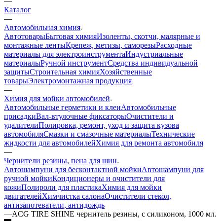
—
Каталог
—
Автомобильная химия
Автотовары
Бытовая химия
Изоленты, скотчи, малярные и
монтажные ленты
Крепеж, метизы, саморезы
Расходные
материалы для электроинструмента
Индустриальные
материалы
Ручной инструмент
Средства индивидуальной
защиты
Строительная химия
Хозяйственные
товары
Электромонтажная продукция
—
Химия для мойки автомобилей
Автомобильные герметики и клеи
Автомобильные
присадки
Вал-втулочные фиксаторы
Очистители и
удалители
Полировка, ремонт, уход и защита кузова
автомобиля
Смазки и смазочные материалы
Технические
жидкости для автомобилей
Химия для ремонта автомобиля
—
Чернители резины, пена для шин
Автошампуни для бесконтактной мойки
Автошампуни для
ручной мойки
Кондиционеры и очистители для
кожи
Полироли для пластика
Химия для мойки
двигателей
Химчистка салона
Очистители стекол,
антизапотеватели, антидождь
—
ACG TIRE SHINE чернитель резины, с силиконом, 1000 мл.