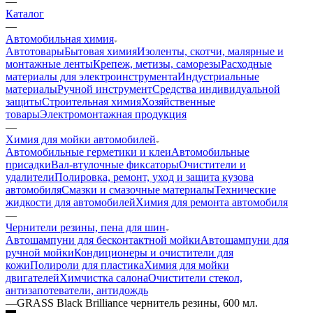
—
Каталог
—
Автомобильная химия
Автотовары
Бытовая химия
Изоленты, скотчи, малярные и
монтажные ленты
Крепеж, метизы, саморезы
Расходные
материалы для электроинструмента
Индустриальные
материалы
Ручной инструмент
Средства индивидуальной
защиты
Строительная химия
Хозяйственные
товары
Электромонтажная продукция
—
Химия для мойки автомобилей
Автомобильные герметики и клеи
Автомобильные
присадки
Вал-втулочные фиксаторы
Очистители и
удалители
Полировка, ремонт, уход и защита кузова
автомобиля
Смазки и смазочные материалы
Технические
жидкости для автомобилей
Химия для ремонта автомобиля
—
Чернители резины, пена для шин
Автошампуни для бесконтактной мойки
Автошампуни для
ручной мойки
Кондиционеры и очистители для
кожи
Полироли для пластика
Химия для мойки
двигателей
Химчистка салона
Очистители стекол,
антизапотеватели, антидождь
—
GRASS Black Brilliance чернитель резины, 600 мл.