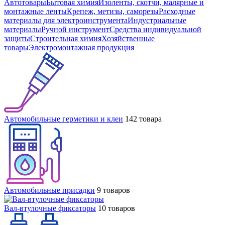
Автотовары
Бытовая химия
Изоленты, скотчи, малярные и
монтажные ленты
Крепеж, метизы, саморезы
Расходные
материалы для электроинструмента
Индустриальные
материалы
Ручной инструмент
Средства индивидуальной
защиты
Строительная химия
Хозяйственные
товары
Электромонтажная продукция
Автомобильные герметики и клеи
142 товара
Автомобильные присадки
9 товаров
Вал-втулочные фиксаторы
10 товаров