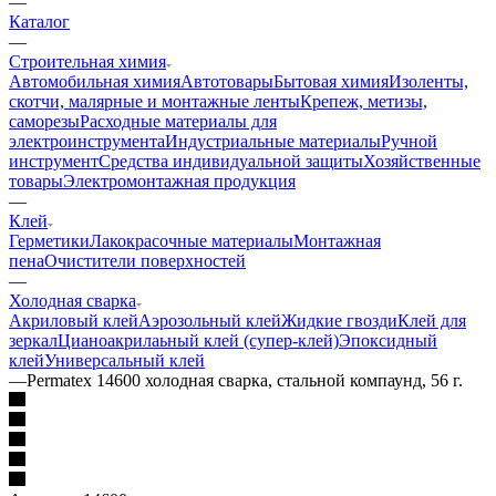
—
Каталог
—
Строительная химия
Автомобильная химия
Автотовары
Бытовая химия
Изоленты,
скотчи, малярные и монтажные ленты
Крепеж, метизы,
саморезы
Расходные материалы для
электроинструмента
Индустриальные материалы
Ручной
инструмент
Средства индивидуальной защиты
Хозяйственные
товары
Электромонтажная продукция
—
Клей
Герметики
Лакокрасочные материалы
Монтажная
пена
Очистители поверхностей
—
Холодная сварка
Акриловый клей
Аэрозольный клей
Жидкие гвозди
Клей для
зеркал
Цианоакрилаьный клей (супер-клей)
Эпоксидный
клей
Универсальный клей
—
Permatex 14600 холодная сварка, стальной компаунд, 56 г.