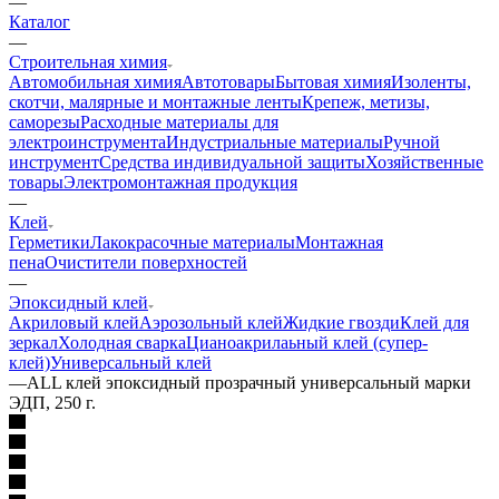
—
Каталог
—
Строительная химия
Автомобильная химия
Автотовары
Бытовая химия
Изоленты,
скотчи, малярные и монтажные ленты
Крепеж, метизы,
саморезы
Расходные материалы для
электроинструмента
Индустриальные материалы
Ручной
инструмент
Средства индивидуальной защиты
Хозяйственные
товары
Электромонтажная продукция
—
Клей
Герметики
Лакокрасочные материалы
Монтажная
пена
Очистители поверхностей
—
Эпоксидный клей
Акриловый клей
Аэрозольный клей
Жидкие гвозди
Клей для
зеркал
Холодная сварка
Цианоакрилаьный клей (супер-
клей)
Универсальный клей
—
ALL клей эпоксидный прозрачный универсальный марки
ЭДП, 250 г.