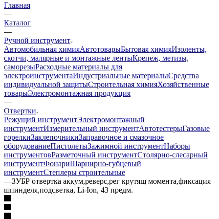
Главная
—
Каталог
—
Ручной инструмент
Автомобильная химия
Автотовары
Бытовая химия
Изоленты,
скотчи, малярные и монтажные ленты
Крепеж, метизы,
саморезы
Расходные материалы для
электроинструмента
Индустриальные материалы
Средства
индивидуальной защиты
Строительная химия
Хозяйственные
товары
Электромонтажная продукция
—
Отвертки
Режущий инструмент
Электромонтажный
инструмент
Измерительный инструмент
Автотестеры
Газовые
горелки
Заклепочники
Заправочное и смазочное
оборудование
Пистолеты
Зажимной инструмент
Наборы
инструментов
Разметочный инструмент
Столярно-слесарный
инструмент
Фонари
Шарнирно-губцевый
инструмент
Степлеры строительные
—
ЗУБР отвертка аккум,реверс,рег крутящ момента,фиксация
шпинделя,подсветка, Li-Ion, 43 предм.