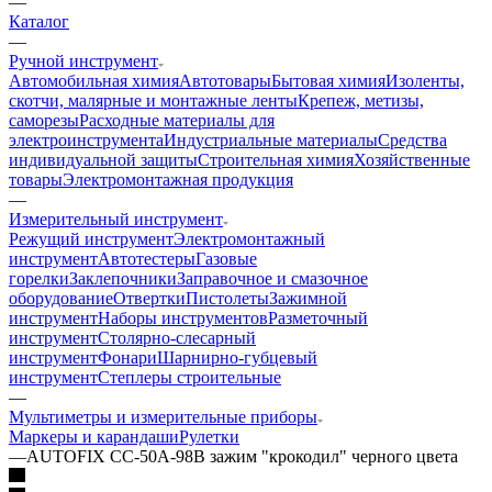
—
Каталог
—
Ручной инструмент
Автомобильная химия
Автотовары
Бытовая химия
Изоленты,
скотчи, малярные и монтажные ленты
Крепеж, метизы,
саморезы
Расходные материалы для
электроинструмента
Индустриальные материалы
Средства
индивидуальной защиты
Строительная химия
Хозяйственные
товары
Электромонтажная продукция
—
Измерительный инструмент
Режущий инструмент
Электромонтажный
инструмент
Автотестеры
Газовые
горелки
Заклепочники
Заправочное и смазочное
оборудование
Отвертки
Пистолеты
Зажимной
инструмент
Наборы инструментов
Разметочный
инструмент
Столярно-слесарный
инструмент
Фонари
Шарнирно-губцевый
инструмент
Степлеры строительные
—
Мультиметры и измерительные приборы
Маркеры и карандаши
Рулетки
—
AUTOFIX CC-50A-98B зажим "крокодил" черного цвета