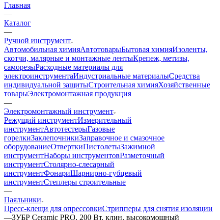
Главная
—
Каталог
—
Ручной инструмент
Автомобильная химия
Автотовары
Бытовая химия
Изоленты,
скотчи, малярные и монтажные ленты
Крепеж, метизы,
саморезы
Расходные материалы для
электроинструмента
Индустриальные материалы
Средства
индивидуальной защиты
Строительная химия
Хозяйственные
товары
Электромонтажная продукция
—
Электромонтажный инструмент
Режущий инструмент
Измерительный
инструмент
Автотестеры
Газовые
горелки
Заклепочники
Заправочное и смазочное
оборудование
Отвертки
Пистолеты
Зажимной
инструмент
Наборы инструментов
Разметочный
инструмент
Столярно-слесарный
инструмент
Фонари
Шарнирно-губцевый
инструмент
Степлеры строительные
—
Паяльники
Пресс-клещи для опрессовки
Стрипперы для снятия изоляции
—
ЗУБР Ceramic PRO, 200 Вт, клин, высокомощный