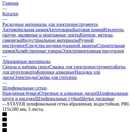
Главная
—
Каталог
—
Расходные материалы для электроинструмента
Автомобильная химия
Автотовары
Бытовая химия
Изоленты,
скотчи, малярные и монтажные ленты
Крепеж, метизы,
саморезы
Индустриальные материалы
Ручной
инструмент
Средства индивидуальной защиты
Строительная
химия
Хозяйственные товары
Электромонтажная продукция
—
Абразивные материалы
Сверла и наборы сверл
Смазки для электроинструмента
Биты
для шуруповерта
Коронки алмазные
Насадки для
дрели
Электроды
Скобы для степлера
—
Шлифовальные сетки
Наждачная бумага
Отрезные и алмазные диски
Шлифовальные
круги и насадки
Шлифовальные губки
Щетки дисковые
—
STAYER шлифовальная сетка абразивная, водостойкая, P80,
115х280 мм, 3 листа.