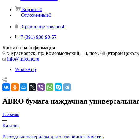
Корзина
0
Отложенные
0
Сравнение товаров
0
+7 (391) 988-98-57
Контактная информация
г. Красноярск, пр. Комсомольский, 18, пом. 68 (второй цокол
info@mixone.ru
WhatsApp
ABRO бумага наждачная универсальная
Главная
—
Каталог
—
Расходные материалы для электроинструмента