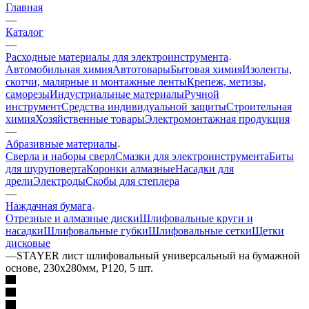
Главная
—
Каталог
—
Расходные материалы для электроинструмента
Автомобильная химия
Автотовары
Бытовая химия
Изоленты,
скотчи, малярные и монтажные ленты
Крепеж, метизы,
саморезы
Индустриальные материалы
Ручной
инструмент
Средства индивидуальной защиты
Строительная
химия
Хозяйственные товары
Электромонтажная продукция
—
Абразивные материалы
Сверла и наборы сверл
Смазки для электроинструмента
Биты
для шуруповерта
Коронки алмазные
Насадки для
дрели
Электроды
Скобы для степлера
—
Наждачная бумага
Отрезные и алмазные диски
Шлифовальные круги и
насадки
Шлифовальные губки
Шлифовальные сетки
Щетки
дисковые
—
STAYER лист шлифовальный универсальный на бумажной
основе, 230х280мм, Р120, 5 шт.