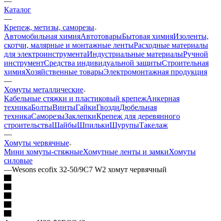
—
Каталог
—
Крепеж, метизы, саморезы
Автомобильная химия
Автотовары
Бытовая химия
Изоленты,
скотчи, малярные и монтажные ленты
Расходные материалы
для электроинструмента
Индустриальные материалы
Ручной
инструмент
Средства индивидуальной защиты
Строительная
химия
Хозяйственные товары
Электромонтажная продукция
—
Хомуты металлические
Кабельные стяжки и пластиковый крепеж
Анкерная
техника
Болты
Винты
Гайки
Гвозди
Дюбельная
техника
Саморезы
Заклепки
Крепеж для деревянного
строительства
Шайбы
Шпильки
Шурупы
Такелаж
—
Хомуты червячные
Мини хомуты-стяжные
Хомутные ленты и замки
Хомуты
силовые
—
Wesons ecofix 32-50/9C7 W2 хомут червячный