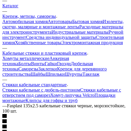
—
Каталог
—
Крепеж, метизы, саморезы
Автомобильная химия
Автотовары
Бытовая химия
Изоленты,
скотчи, малярные и монтажные ленты
Расходные материалы
для электроинструмента
Индустриальные материалы
Ручной
инструмент
Средства индивидуальной защиты
Строительная
химия
Хозяйственные товары
Электромонтажная продукция
—
Кабельные стяжки и пластиковый крепеж
Хомуты металлические
Анкерная
техника
Болты
Винты
Гайки
Гвозди
Дюбельная
техника
Саморезы
Заклепки
Крепеж для деревянного
строительства
Шайбы
Шпильки
Шурупы
Такелаж
—
Стяжки кабельные стандартные
Стяжки кабельные с дюбель-пистоном
Стяжки кабельные с
отверстием под саморез
Хомут-липучка Velcro
Площадки
монтажные
Клипсы для гофры и труб
—
Fasplast 135x2.5 кабельные стяжки черные, морозостойкие,
100 шт.