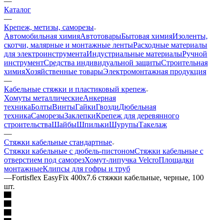
—
Каталог
—
Крепеж, метизы, саморезы
Автомобильная химия
Автотовары
Бытовая химия
Изоленты,
скотчи, малярные и монтажные ленты
Расходные материалы
для электроинструмента
Индустриальные материалы
Ручной
инструмент
Средства индивидуальной защиты
Строительная
химия
Хозяйственные товары
Электромонтажная продукция
—
Кабельные стяжки и пластиковый крепеж
Хомуты металлические
Анкерная
техника
Болты
Винты
Гайки
Гвозди
Дюбельная
техника
Саморезы
Заклепки
Крепеж для деревянного
строительства
Шайбы
Шпильки
Шурупы
Такелаж
—
Стяжки кабельные стандартные
Стяжки кабельные с дюбель-пистоном
Стяжки кабельные с
отверстием под саморез
Хомут-липучка Velcro
Площадки
монтажные
Клипсы для гофры и труб
—
Fortisflex EasyFix 400x7.6 стяжки кабельные, черные, 100
шт.