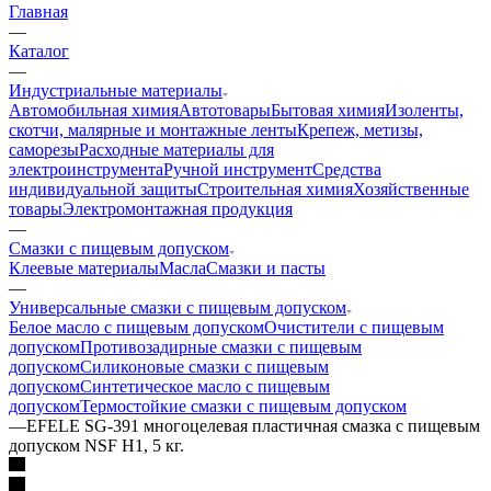
Главная
—
Каталог
—
Индустриальные материалы
Автомобильная химия
Автотовары
Бытовая химия
Изоленты,
скотчи, малярные и монтажные ленты
Крепеж, метизы,
саморезы
Расходные материалы для
электроинструмента
Ручной инструмент
Средства
индивидуальной защиты
Строительная химия
Хозяйственные
товары
Электромонтажная продукция
—
Смазки с пищевым допуском
Клеевые материалы
Масла
Смазки и пасты
—
Универсальные смазки с пищевым допуском
Белое масло с пищевым допуском
Очистители с пищевым
допуском
Противозадирные смазки с пищевым
допуском
Силиконовые смазки с пищевым
допуском
Синтетическое масло с пищевым
допуском
Термостойкие смазки с пищевым допуском
—
EFELE SG-391 многоцелевая пластичная смазка с пищевым
допуском NSF H1, 5 кг.